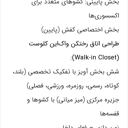
بخش پایینی: کشوهای متعدد برای
اکسسوری‌ها
بخش اختصاصی کفش (پایین)
طراحی اتاق رختکن واک‌این کلوست
(Walk-in Closet):
شش بخش آویز با تفکیک تخصصی (بلند،
کوتاه، رسمی، روزمره، ورزشی، فصلی)
جزیره مرکزی (میز میانی) با کشوها و
قفسه‌ها
نورپردازی حرفه‌ای داخلی