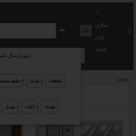
سلام،
وارد
شوید
شهر ارسال کننده
درباره ماکان چوب
تصاویر ارسالی
کمپین ها
68 کالا
اصفهان
تهران
مشهد مقدس
همدان
آبادان
شیراز