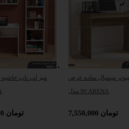
پیوتر مینمیال ساده عرض
میز لب تاپ حاشیه 
90 مدل ARENA
م
7,550,000 تومان
7,450,000 تومان