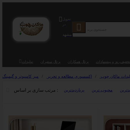
تحویل
در
مشهد
خفیف روز و پیشنهادات
پرتال همکاران
پرتال سفیران
تولیدات
لیدات ماکان چوب
/
اکسسوری مطالعه و تحریر
/
میز کامپیوتر و گیمینگ
مرتب سازی بر اساس :
دترین
محبوب ترین
پربازدیدترین